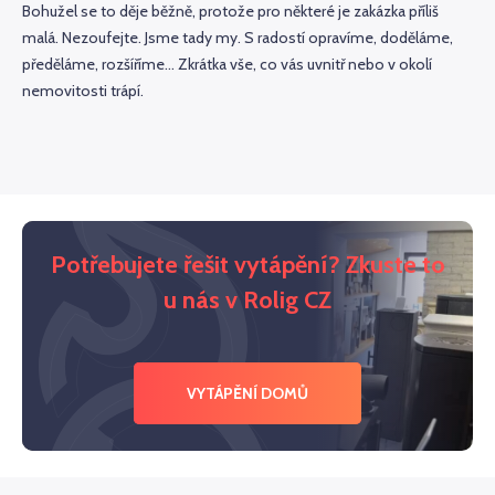
Bohužel se to děje běžně, protože pro některé je zakázka příliš
malá. Nezoufejte. Jsme tady my. S radostí opravíme, doděláme,
předěláme, rozšíříme… Zkrátka vše, co vás uvnitř nebo v okolí
nemovitosti trápí.
Potřebujete řešit vytápění? Zkuste to
u nás v Rolig CZ
VYTÁPĚNÍ DOMŮ