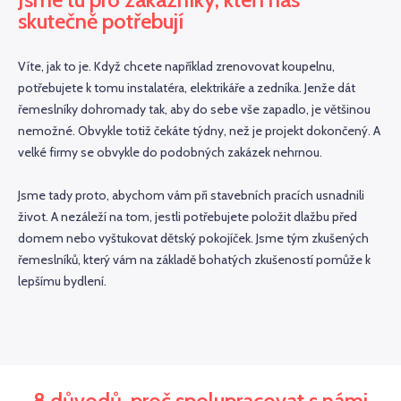
skutečně potřebují
Víte, jak to je. Když chcete například zrenovovat koupelnu,
potřebujete k tomu instalatéra, elektrikáře a zedníka. Jenže dát
řemeslníky dohromady tak, aby do sebe vše zapadlo, je většinou
nemožné. Obvykle totiž čekáte týdny, než je projekt dokončený. A
velké firmy se obvykle do podobných zakázek nehrnou.
Jsme tady proto, abychom vám při stavebních pracích usnadnili
život. A nezáleží na tom, jestli potřebujete položit dlažbu před
domem nebo vyštukovat dětský pokojíček. Jsme tým zkušených
řemeslníků, který vám na základě bohatých zkušeností pomůže k
lepšímu bydlení.
8 důvodů, proč spolupracovat s námi